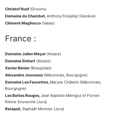
Château - Vins au
Christof Ruof
(Grisons)
Naturel
Domaine du Chambet,
Anthony Fonjallaz (Genève)
DISTRIBUTION
Clément Magliocco
(Valais)
DE VIN
NATURE EN
SUISSE
France :
Boutique
Domaine Julien Meyer
(Alsace)
Domaine Einhart
(Alsace)
Xavier Bénier
(Beaujolais)
Alexandre Jouveaux
(Mâconnais, Bourgogne)
Domaine Les Fauvettes,
Maryse Châtelin (Mâconnais,
Bourgogne)
Les Bottes Rouges,
Jean Baptiste Ménigoz et Florien
Kleine Snuverink (Jura)
Ratapoil,
Raphaël Monnier (Jura)