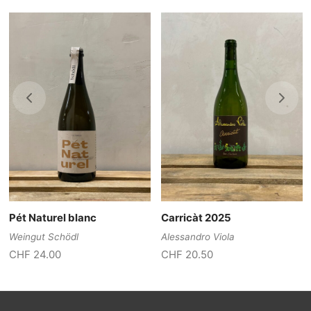
Pét Naturel blanc
Carricàt 2025
Weingut Schödl
Alessandro Viola
CHF
24.00
CHF
20.50