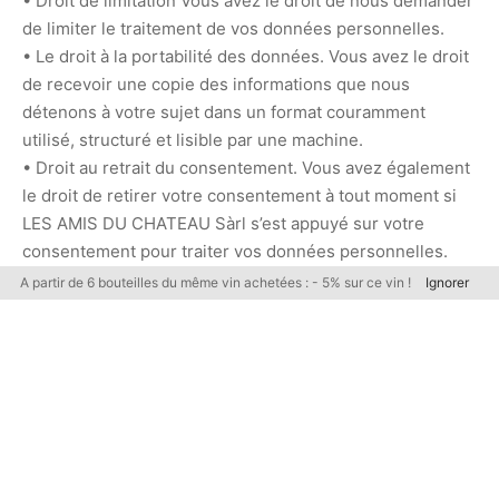
• Droit de limitation Vous avez le droit de nous demander
de limiter le traitement de vos données personnelles.
• Le droit à la portabilité des données. Vous avez le droit
de recevoir une copie des informations que nous
détenons à votre sujet dans un format couramment
utilisé, structuré et lisible par une machine.
• Droit au retrait du consentement. Vous avez également
le droit de retirer votre consentement à tout moment si
LES AMIS DU CHATEAU Sàrl s’est appuyé sur votre
consentement pour traiter vos données personnelles.
A partir de 6 bouteilles du même vin achetées : - 5% sur ce vin !
Ignorer
Veuillez noter que nous pouvons vous demander de
prouver votre identité avant de répondre à des
demandes de cette nature.
Vous avez le droit de déposer plainte auprès d’une
autorité de protection des données au sujet de notre
collecte et de notre utilisation de vos Données à