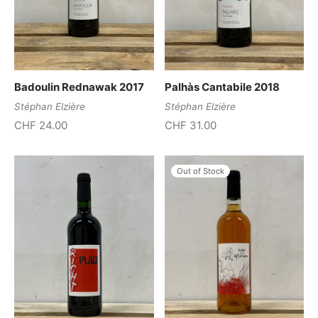
Badoulin Rednawak 2017
Palhàs Cantabile 2018
Stéphan Elzière
Stéphan Elzière
CHF
24.00
CHF
31.00
Out of Stock