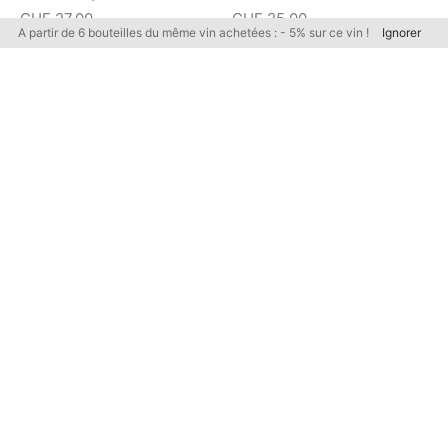
CHF
27.00
CHF
25.00
A partir de 6 bouteilles du même vin achetées : - 5% sur ce vin !
Ignorer
Out of Stock
Filtrer par tarif
Sélectionner
une
catégorie
L’Herbe tendre 2020
RosaBul 2022
Les Gauchers
Sylvain Martinez
CHF
25.00
CHF
25.00