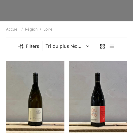
Accueil
/
Région
/
Loire
Filters