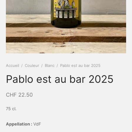
Accueil
/
Couleur
/
Blanc
/
Pablo est au bar 2025
Pablo est au bar 2025
CHF
22.50
75 cl.
Appellation :
VdF