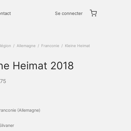
ntact
Se connecter
Région
/
Allemagne
/
Franconie
/
Kleine Heimat
ine Heimat 2018
75
ranconie (Allemagne)
Silvaner