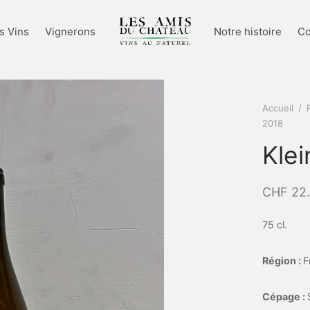
s Vins
Vignerons
Notre histoire
Co
Accueil
/
2018
Kle
CHF
22.
75 cl.
Région :
F
Cépage :