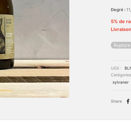
Degré :
11
5% de ra
Livraison
Rupture
UGS :
BL
Catégories
sylvaner
Share