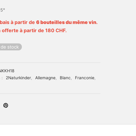
,5°
bais à partir de
6 bouteilles du même vin
.
 offerte à partir de 180 CHF.
 de stock
NKKH18
 :
2Naturkinder
,
Allemagne
,
Blanc
,
Franconie
,