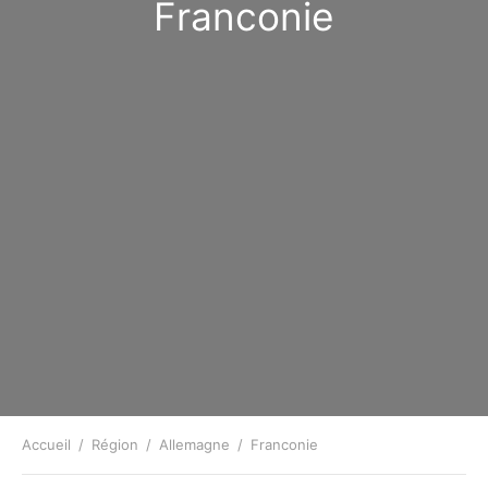
Franconie
Accueil
/
Région
/
Allemagne
/
Franconie