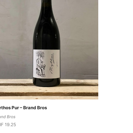
thos Pur – Brand Bros
and Bros
HF
19.25