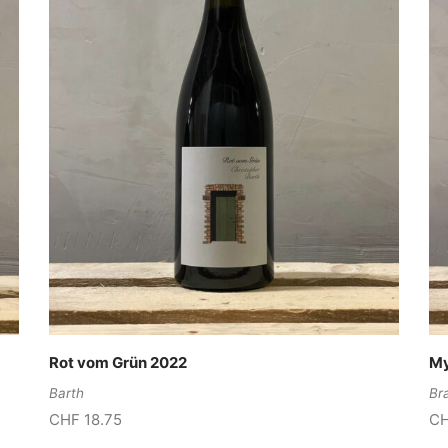
Rot vom Grün 2022
My
Barth
Br
CHF
18.75
C