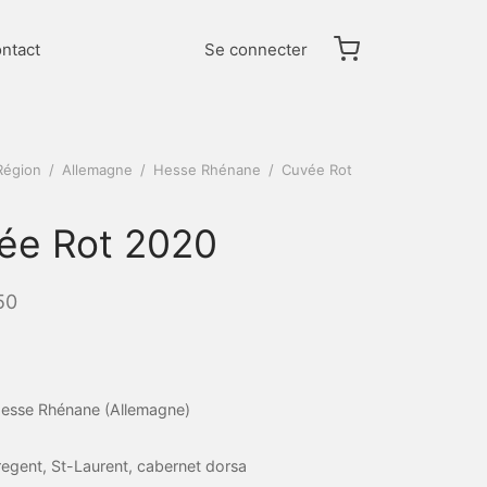
ntact
Se connecter
Région
/
Allemagne
/
Hesse Rhénane
/
Cuvée Rot
ée Rot 2020
50
esse Rhénane (Allemagne)
regent, St-Laurent, cabernet dorsa