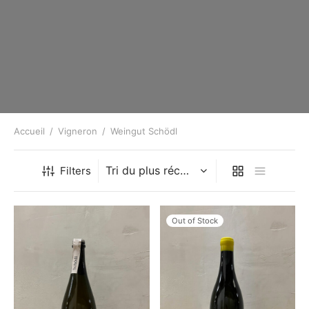
Accueil
/
Vigneron
/
Weingut Schödl
Filters
Out of Stock