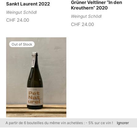
Grüner Veltliner “In den
Sankt Laurent 2022
Kreuthern” 2020
Weingut Schödl
Weingut Schödl
CHF
24.00
CHF
24.00
Out of Stock
A partir de 6 bouteilles du même vin achetées : - 5% sur ce vin !
Ignorer
Pét Naturel – Weingut
Schödl