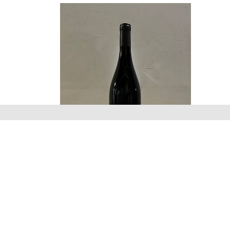
Alea Viva 2022
Andrea Occhipinti
CHF
21.50