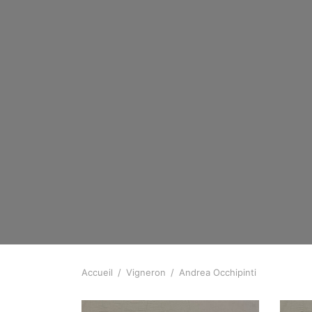
Accueil
/
Vigneron
/
Andrea Occhipinti