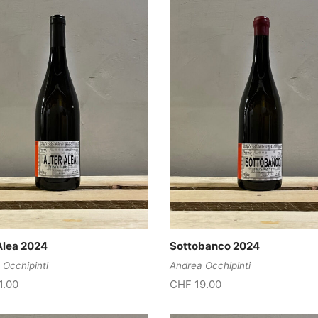
Alea 2024
Sottobanco 2024
 Occhipinti
Andrea Occhipinti
1.00
CHF
19.00