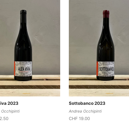
Viva 2023
Sottobanco 2023
 Occhipinti
Andrea Occhipinti
2.50
CHF
19.00