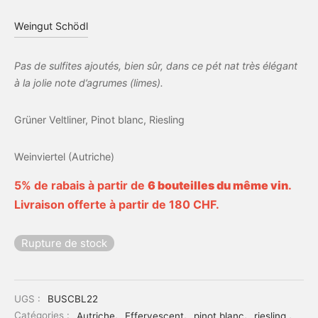
Weingut Schödl
Pas de sulfites ajoutés, bien sûr, dans ce pét nat très élégant
à la jolie note d’agrumes (limes).
Grüner Veltliner, Pinot blanc, Riesling
Weinviertel (Autriche)
5% de rabais à partir de
6 bouteilles du même vin
.
Livraison offerte à partir de 180 CHF.
Rupture de stock
UGS :
BUSCBL22
Catégories :
Autriche
,
Effervescent
,
pinot blanc
,
riesling
,