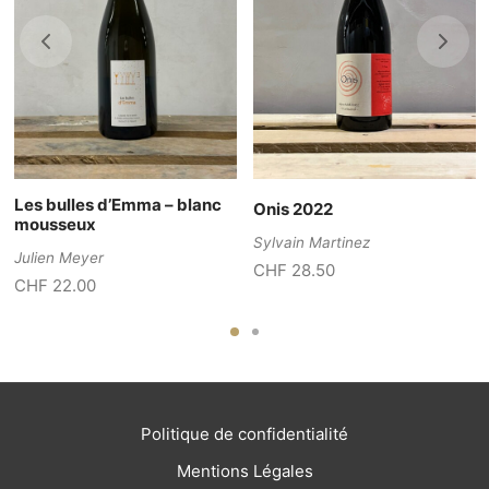
Les bulles d’Emma – blanc
Onis 2022
mousseux
Sylvain Martinez
Julien Meyer
CHF
28.50
CHF
22.00
Politique de confidentialité
Mentions Légales