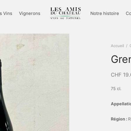
s Vins
Vignerons
Notre histoire
Co
Accueil
/
Gre
CHF
19.
75 cl.
Appellati
Région :
R