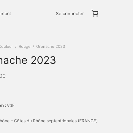
ntact
Se connecter
Couleur
/
Rouge
/
Grenache 2023
nache 2023
00
on :
VdF
hône – Côtes du Rhône septentrionales (FRANCE)