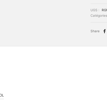
UGS :
RG
Catégories
Share
OL