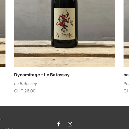
Dynamitage – Le Batossay
ç
Le Batossay
Ph
CHF
26.00
C
es