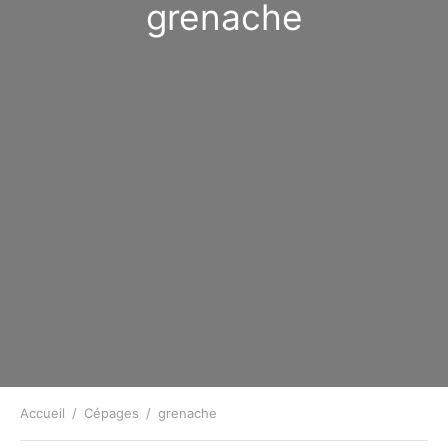
grenache
Accueil
/
Cépages
/
grenache