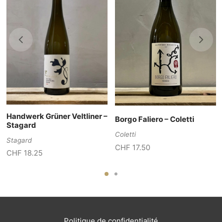
Handwerk Grüner Veltliner –
Borgo Faliero – Coletti
Stagard
Coletti
Stagard
CHF
17.50
CHF
18.25
Politique de confidentialité