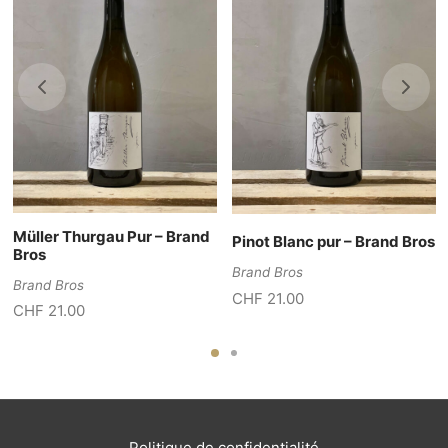
Müller Thurgau Pur – Brand
Pinot Blanc pur – Brand Bros
Bros
Brand Bros
Brand Bros
CHF
21.00
CHF
21.00
Politique de confidentialité