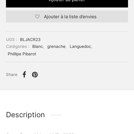
Ajouter à la liste d’envies
UGS :
BLJACR23
Catégories :
Blanc
,
grenache
,
Languedoc
,
Phillipe Pibarot
Share
Description