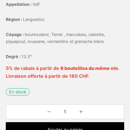
Appellation :
VdF
Région :
Languedoc
Cépage :
bourboulenc, Terret , maccabeu, clairette,
piquepoul, roussane, vermentino et grenache blanc
Degré :
13.3°
5% de rabais à partir de
6 bouteilles du même vin
.
Livraison offerte à partir de 180 CHF.
En stock
Ajouter au panier