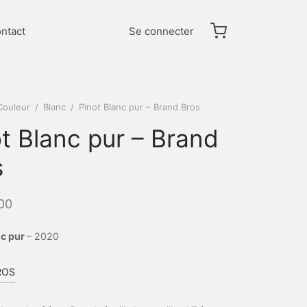
ntact
Se connecter
Couleur
/
Blanc
/
Pinot Blanc pur – Brand Bros
t Blanc pur – Brand
s
00
nc pur
– 2020
ROS