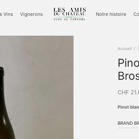
s Vins
Vignerons
Notre histoire
Co
Accueil
/
Pino
Bro
CHF
21.
Pinot bla
BRAND B