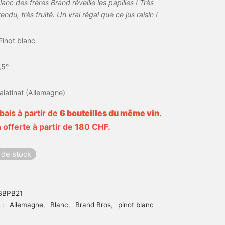
anc des frères Brand réveille les papilles ! Très
 tendu, très fruité. Un vrai régal que ce jus raisin !
Pinot blanc
,5°
alatinat (Allemagne)
bais à partir de
6 bouteilles du même vin
.
 offerte à partir de 180 CHF.
 de stock
BBPB21
 :
Allemagne
,
Blanc
,
Brand Bros
,
pinot blanc