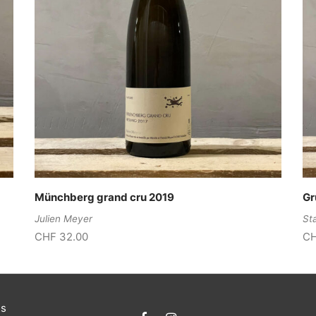
Münchberg grand cru 2019
Gr
Julien Meyer
St
CHF
32.00
C
es