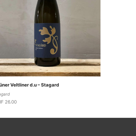
üner Veltliner d.u – Stagard
agard
HF
26.00