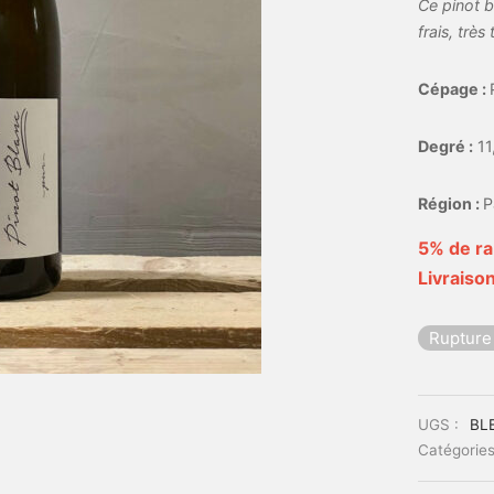
Ce pinot bl
frais, très
Cépage :
Degré :
11
Région :
P
5% de ra
Livraison
Rupture
UGS :
BL
Catégories