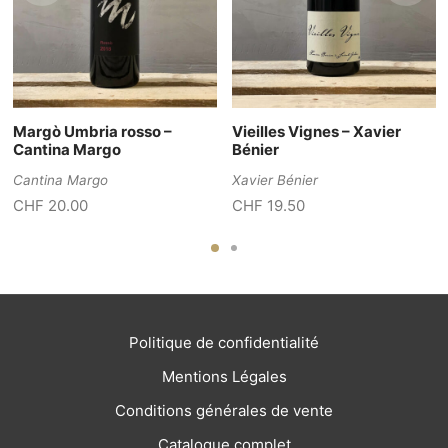
Margò Umbria rosso –
Vieilles Vignes – Xavier
Cantina Margo
Bénier
Cantina Margo
Xavier Bénier
CHF
20.00
CHF
19.50
Politique de confidentialité
Mentions Légales
Conditions générales de vente
Catalogue complet