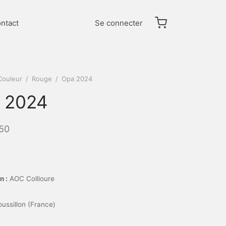
ntact
Se connecter
Couleur
/
Rouge
/
Opa 2024
 2024
50
n :
AOC Collioure
ussillon (France)