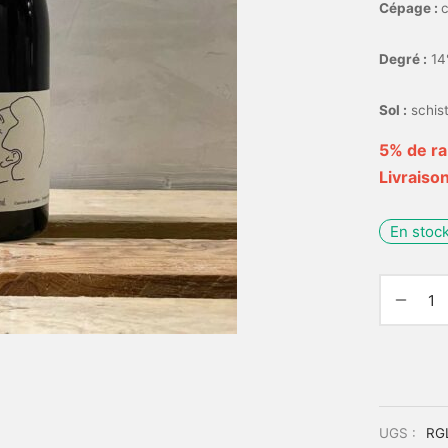
Cépage :
c
Degré :
14
Sol :
schis
5% de ra
Livraison
En stoc
UGS :
RG