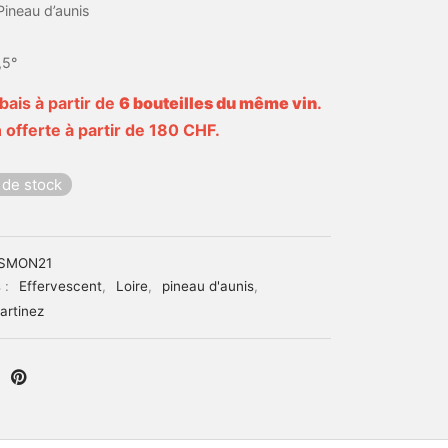
Pineau d’aunis
,5°
bais à partir de
6 bouteilles du même vin
.
 offerte à partir de 180 CHF.
 de stock
SMON21
 :
Effervescent
,
Loire
,
pineau d'aunis
,
artinez