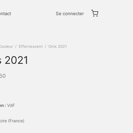
ntact
Se connecter
Couleur
/
Effervescent
/
Onis 2021
s 2021
50
n :
VdF
oire (France)