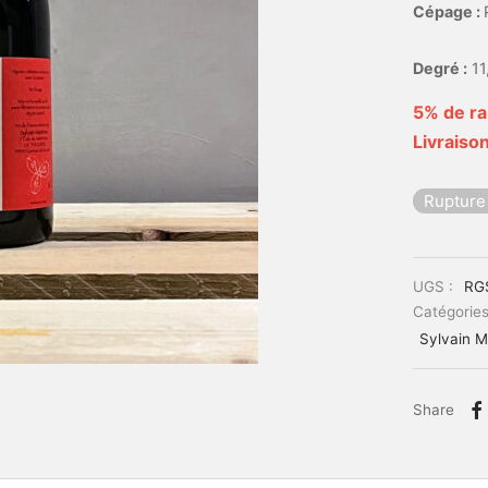
Cépage :
Degré :
11
5% de ra
Livraison
Rupture
UGS :
RG
Catégories
Sylvain M
Share