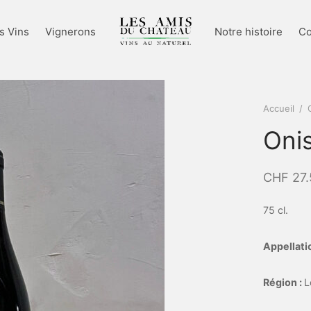
s Vins
Vignerons
Notre histoire
Co
Accueil
/
Oni
CHF
27.
75 cl.
Appellatio
Région :
L