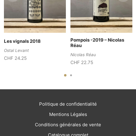
Pompois -2019 – Nicolas
Les vignals 2018
Réau
Ostal Levant
Nicolas Réau
CHF
24.25
x
CHF
22.75
 est :
2.60.
Politique de confidentialité
Mentions Légales
Conditions générales de vente
Catalogue complet