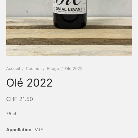
Accueil
/
Couleur
/
Rouge
/
Olé 2022
Olé 2022
CHF
21.50
75 cl.
Appellation :
VdF