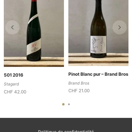
Pinot Blanc pur – Brand Bros
501 2016
Brand Bros
Stagard
CHF
21.00
CHF
42.00