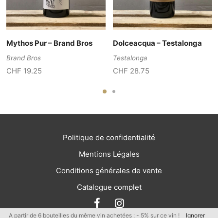
Mythos Pur – Brand Bros
Dolceacqua – Testalonga
Brand Bros
Testalonga
CHF
19.25
CHF
28.75
Politique de confidentialité
Mentions Légales
Conditions générales de vente
Catalogue complet
A partir de 6 bouteilles du même vin achetées : - 5% sur ce vin !
Ignorer