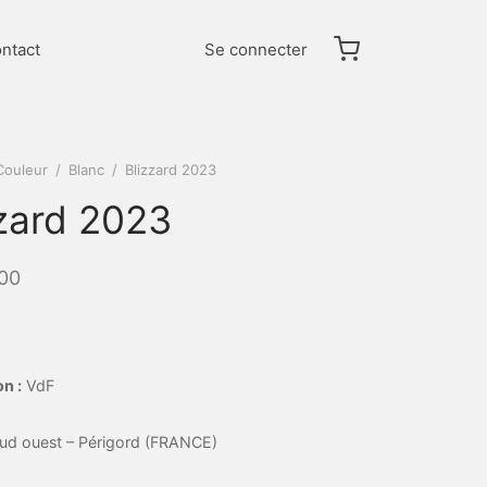
ntact
Se connecter
Couleur
/
Blanc
/
Blizzard 2023
zzard 2023
00
n :
VdF
ud ouest – Périgord (FRANCE)