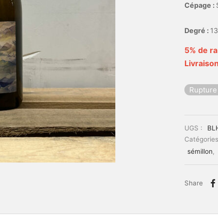
Cépage :
Degré :
13
5% de ra
Livraison
Rupture
UGS :
BL
Catégories
sémillon
,
Share