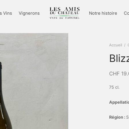
s Vins
Vignerons
Notre histoire
Co
Accueil
/
Bli
CHF
19.
75 cl.
Appellatio
Région :
S