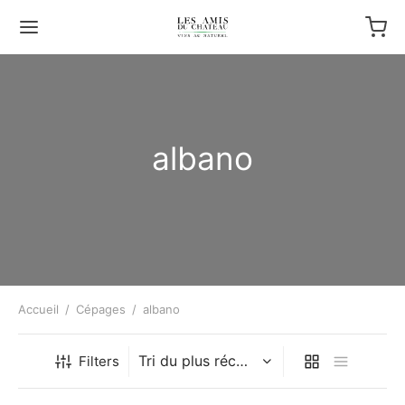
albano
Accueil
/
Cépages
/
albano
Filters