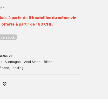
,5°
bais à partir de
6 bouteilles du même vin
.
 offerte à partir de 180 CHF.
 de stock
AMRP21
 :
Allemagne
,
Andi Mann
,
Blanc
,
énane
,
riesling