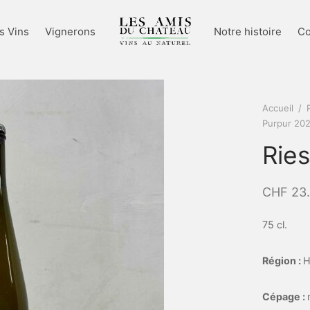
s Vins
Vignerons
Notre histoire
Co
Accueil
/
Purpur 20
Ries
CHF
23
75 cl.
Région :
H
Cépage :