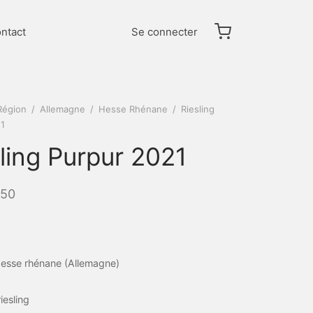
ntact
Se connecter
Région
/
Allemagne
/
Hesse Rhénane
/
Riesling
21
ling Purpur 2021
.50
esse rhénane (Allemagne)
riesling