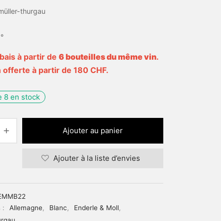
müller-thurgau
°
bais à partir de
6 bouteilles du même vin
.
 offerte à partir de 180 CHF.
e 8 en stock
Ajouter au panier
Ajouter à la liste d’envies
EMMB22
 :
Allemagne
,
Blanc
,
Enderle & Moll
,
urgau