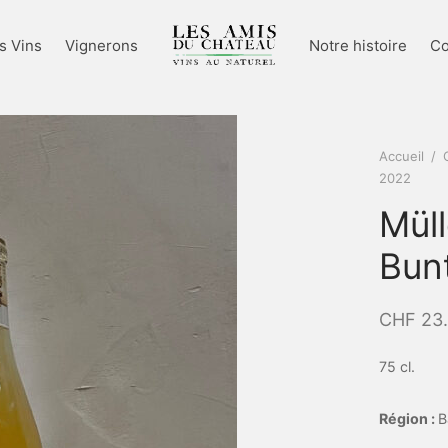
s Vins
Vignerons
Notre histoire
Co
Accueil
/
2022
Mül
Bun
CHF
23
75 cl.
Région :
B