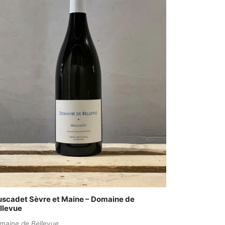
scadet Sèvre et Maine – Domaine de
llevue
maine de Bellevue