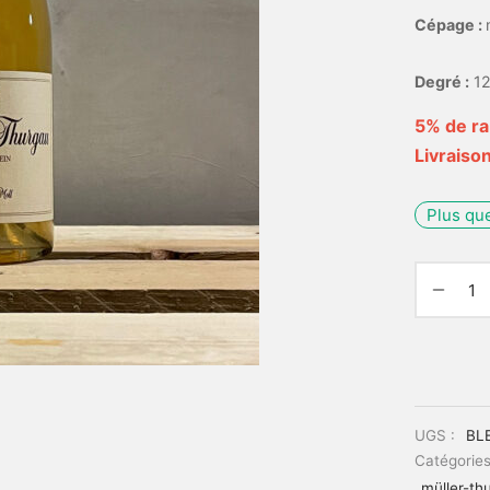
Cépage :
Degré :
12
5% de ra
Livraison
Plus qu
UGS :
BL
Catégories
müller-th