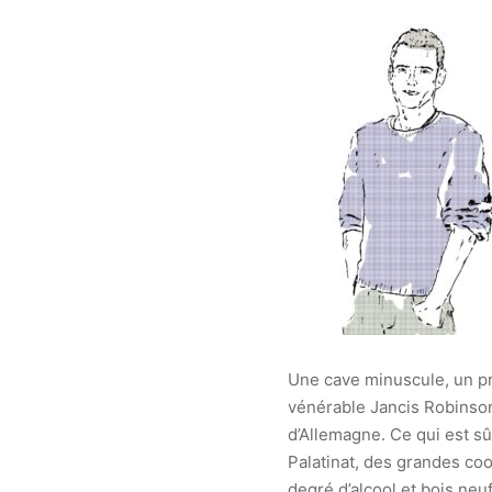
Une cave minuscule, un pre
vénérable Jancis Robinso
d’Allemagne. Ce qui est sû
Palatinat, des grandes coop
degré d’alcool et bois neuf