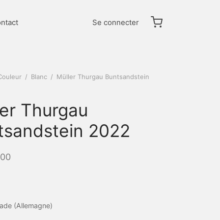
ntact
Se connecter
Couleur
/
Blanc
/
Müller Thurgau Buntsandstein
ler Thurgau
tsandstein 2022
.00
ade (Allemagne)