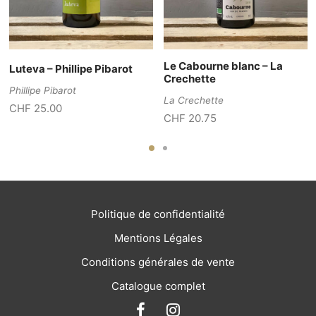
Le Cabourne blanc – La
Luteva – Phillipe Pibarot
Crechette
Phillipe Pibarot
La Crechette
CHF
25.00
CHF
20.75
Politique de confidentialité
Mentions Légales
Conditions générales de vente
Catalogue complet