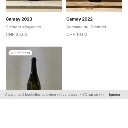
Gamay 2023
Gamay 2022
Clément Magliocco
Domaine du Chambet
CHF
25.00
CHF
19.00
Out of Stock
A partir de 6 bouteilles du même vin achetées : - 5% sur ce vin !
Ignorer
Filtrer par tarif