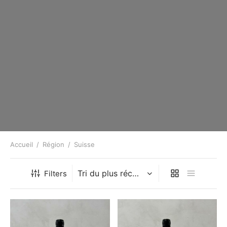
Accueil
/
Région
/
Suisse
Filters