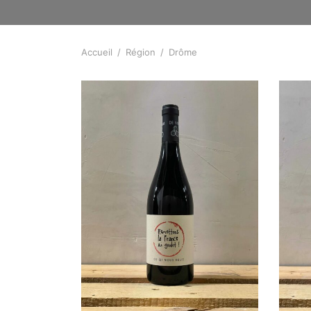
Accueil
/
Région
/
Drôme