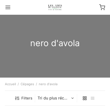
nero d'avola
Accueil
/
Cépages
/
nero d'avola
Filters