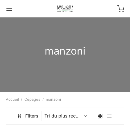
manzoni
Accueil
/
Cépages
/
manzoni
Filters