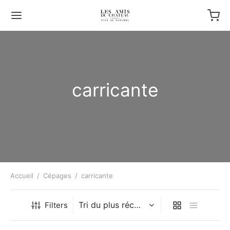
carricante
Accueil
/
Cépages
/
carricante
Filters