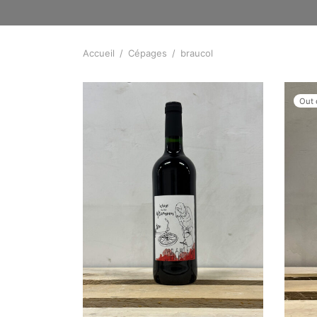
Accueil
/
Cépages
/
braucol
Out 