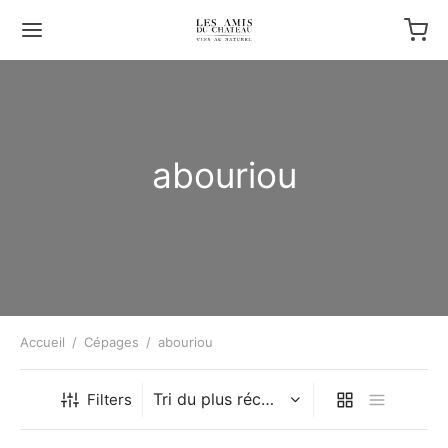
abouriou
Accueil
/
Cépages
/
abouriou
Filters