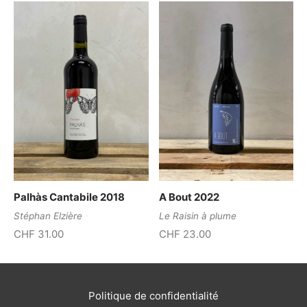
Palhàs Cantabile 2018
A Bout 2022
Stéphan Elzière
Le Raisin à plume
CHF
31.00
CHF
23.00
Politique de confidentialité